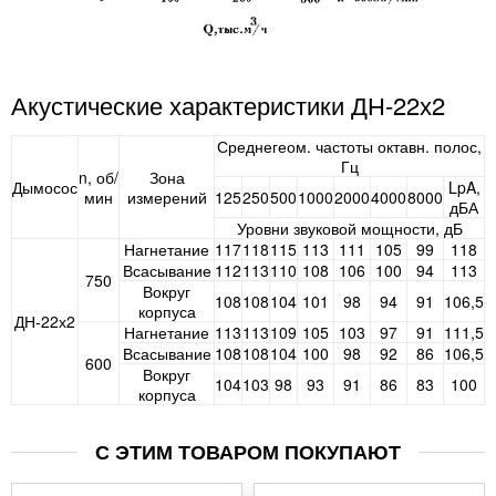
Акустические характеристики ДН-22х2
Среднегеом. частоты октавн. полос,
Гц
n, об/
Зона
Дымосос
LpA,
мин
измерений
125
250
500
1000
2000
4000
8000
дБА
Уровни звуковой мощности, дБ
Нагнетание
117
118
115
113
111
105
99
118
Всасывание
112
113
110
108
106
100
94
113
750
Вокруг
108
108
104
101
98
94
91
106,5
корпуса
ДН-22х2
Нагнетание
113
113
109
105
103
97
91
111,5
Всасывание
108
108
104
100
98
92
86
106,5
600
Вокруг
104
103
98
93
91
86
83
100
корпуса
С ЭТИМ ТОВАРОМ ПОКУПАЮТ