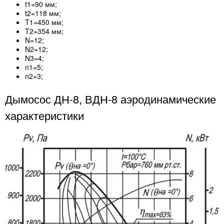
t1=90 мм;
t2=118 мм;
T1=450 мм;
T2=354 мм;
N=12;
N2=12;
N3=4;
n1=5;
n2=3;
Дымосос ДН-8, ВДН-8 аэродинамические
характеристики