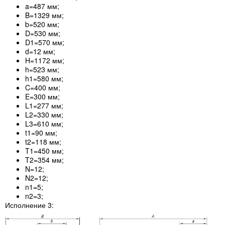
a=487 мм;
B=1329 мм;
b=520 мм;
D=530 мм;
D1=570 мм;
d=12 мм;
H=1172 мм;
h=523 мм;
h1=580 мм;
C=400 мм;
E=300 мм;
L1=277 мм;
L2=330 мм;
L3=610 мм;
t1=90 мм;
t2=118 мм;
T1=450 мм;
T2=354 мм;
N=12;
N2=12;
n1=5;
n2=3;
Исполнение 3: