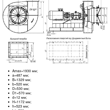
Amax=1930 мм;
a=487 мм;
B=1329 мм;
b=520 мм;
D=530 мм;
D1=570 мм;
d=12 мм;
H=1172 мм;
h=523 мм;