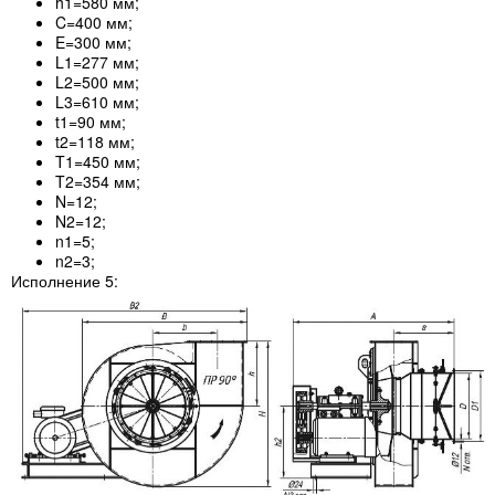
h1=580 мм;
C=400 мм;
E=300 мм;
L1=277 мм;
L2=500 мм;
L3=610 мм;
t1=90 мм;
t2=118 мм;
T1=450 мм;
T2=354 мм;
N=12;
N2=12;
n1=5;
n2=3;
Исполнение 5: