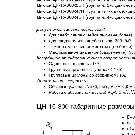
Циклон ЦН-15-300x2СП (группа из 2-х циклонов
Циклон ЦН-15-300x4УП (группа из 4-х циклонов
Циклон ЦН-15-300x4СП (группа из 4-х циклонов
Допустимая запыленность газа:
Для слабо слипающейся пыли (не более): 
Для средне слипающейся пыли: 250 г/м?;
Температура очищаемого газа (не более): 
Максимальное давление (разрежение): 500 
Коэффициент гидравлического сопротивления
Одиночные циклоны: 147;
Групповые циклоны с "улиткой": 175;
Групповые циклоны со сборником: 182;
Оптимальная скорость:
Обычные условия: Vц=3,5 м/с, Vвх=16,0 м/
Работа с абразивной пылью: Vц=5,5 м/с, Vв
ЦН-15-300 габаритные размеры
D=3
d=1
d1=
aвх