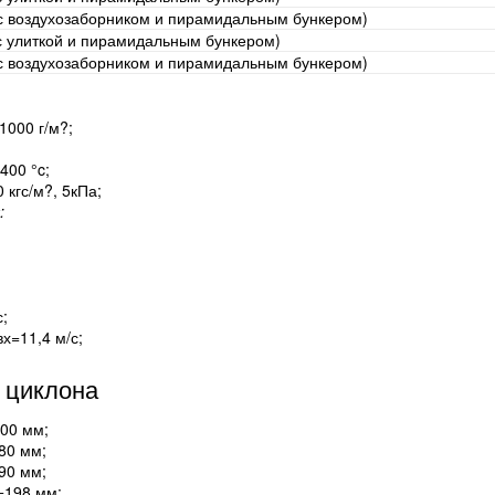
 с воздухозаборником и пирамидальным бункером)
 с улиткой и пирамидальным бункером)
 с воздухозаборником и пирамидальным бункером)
1000 г/м?;
400 °c;
кгс/м?, 5кПа;
:
с;
х=11,4 м/с;
 циклона
00 мм;
80 мм;
90 мм;
=198 мм;