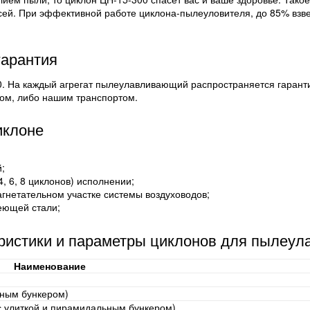
сей. При эффективной работе циклона-пылеуловителя, до 85% взве
гарантия
. На каждый агрегат пылеулавливающий распространяется гарантия
ом, либо нашим транспортом.
иклоне
;
4, 6, 8 циклонов) исполнении;
агнетательном участке системы воздуховодов;
еющей стали;
еристики и параметры циклонов для пылеул
Наименование
ьным бункером)
 с улиткой и пирамидальным бункером)