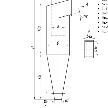
bвх
L=1
H=1
Hц=
Hк=
hв=
hфл