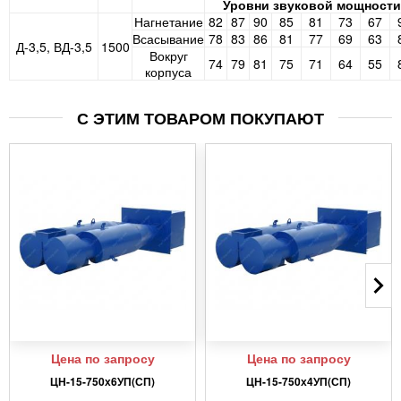
Уровни звуковой мощности
Нагнетание
82
87
90
85
81
73
67
Всасывание
78
83
86
81
77
69
63
Д-3,5, ВД-3,5
1500
Вокруг
74
79
81
75
71
64
55
корпуса
С ЭТИМ ТОВАРОМ ПОКУПАЮТ
Цена по запросу
Цена по запросу
ЦН-15-750х6УП(СП)
ЦН-15-750х4УП(СП)