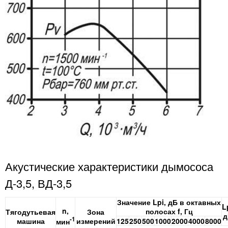
Акустические характеристики дымососа
Д-3,5, ВД-3,5
Значение Lpi, дБ в октавных
L
n,
полосах f, Гц
Тягодутьевая
Зона
д
-1
машина
измерений
125
250
500
1000
2000
4000
8000
мин