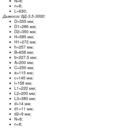
N=8;
n=8;
L=630;
Дымосос ВД-3,5-3000:
D=355 мм;
D1=286 мм;
D2=350 мм;
H=585 мм;
H1=272 мм;
h=257 мм;
B=658 мм;
b=227,5 мм;
A=200 мм;
C=250 мм;
a=115 мм;
с=145 мм;
l=158 мм;
L1=222 мм;
L2=200 мм;
L3=380 мм;
d=14 мм;
d1=11 мм;
d2=9 мм;
N=8;
n=8;