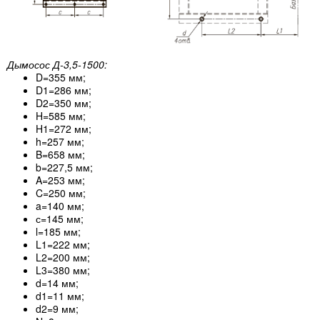
Дымосос Д-3,5-1500:
D=355 мм;
D1=286 мм;
D2=350 мм;
H=585 мм;
H1=272 мм;
h=257 мм;
B=658 мм;
b=227,5 мм;
A=253 мм;
C=250 мм;
a=140 мм;
с=145 мм;
l=185 мм;
L1=222 мм;
L2=200 мм;
L3=380 мм;
d=14 мм;
d1=11 мм;
d2=9 мм;