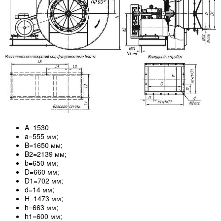
A=1530
a=555 мм;
B=1650 мм;
B2=2139 мм;
b=650 мм;
D=660 мм;
D1=702 мм;
d=14 мм;
H=1473 мм;
h=663 мм;
h1=600 мм;