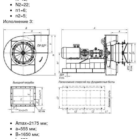
N2=22;
n1=6;
n2=5;
Исполнение 3:
Amax=2175 мм;
a=555 мм;
B=1650 мм;