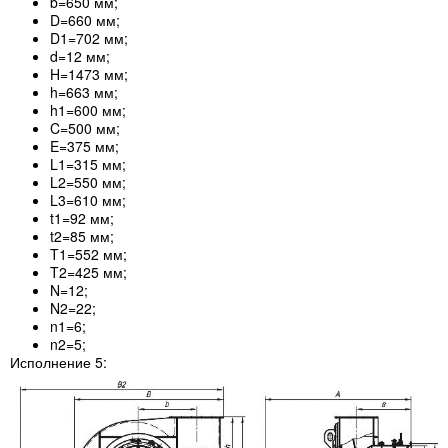
b=650 мм;
D=660 мм;
D1=702 мм;
d=12 мм;
H=1473 мм;
h=663 мм;
h1=600 мм;
C=500 мм;
E=375 мм;
L1=315 мм;
L2=550 мм;
L3=610 мм;
t1=92 мм;
t2=85 мм;
T1=552 мм;
T2=425 мм;
N=12;
N2=22;
n1=6;
n2=5;
Исполнение 5: