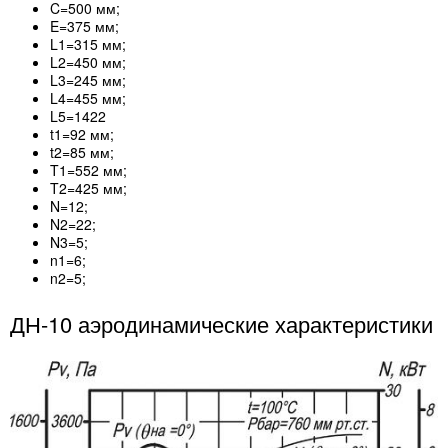
C=500 мм;
E=375 мм;
L1=315 мм;
L2=450 мм;
L3=245 мм;
L4=455 мм;
L5=1422
t1=92 мм;
t2=85 мм;
T1=552 мм;
T2=425 мм;
N=12;
N2=22;
N3=5;
n1=6;
n2=5;
ДН-10 аэродинамические характеристики