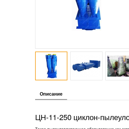
Описание
ЦН-11-250 циклон-пылеул
Такое пылеулавливающее оборудование как
цик