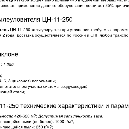
ивность применения данного оборудования достигает 85% при очис
пылеуловителя ЦН-11-250
тель
ЦН-11-250 калькулируется при уточнении требуемых параметр
я 2 года. Доставка осуществляется по России и СНГ любой трансп
иклоне
11-250:
;
4, 6, 8 циклонов) исполнении;
агнетательном участке системы воздуховодов;
еющей стали;
1-250 технические характеристики и парам
ьность: 420-620 м?;
Допустимая запыленность газа:
пающейся пыли (не более): 1000 г/м?;
липающейся пыли: 250 г/м?;