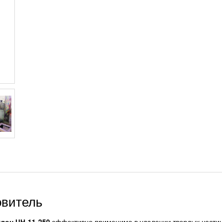
овитель
лон ЦН-11-250
эффективно применимо в удалении твердых частиц