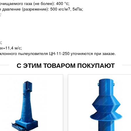
чищаемого газа (не более): 400 °c;
давление (разрежение): 500 кгс/м?, 5кПа;
:
с;
х=11,4 м/с;
клонного пылеуловителя ЦН-11-250 уточняются при заказе.
С ЭТИМ ТОВАРОМ ПОКУПАЮТ