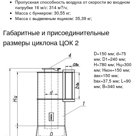
Пропускная способность воздуха от скорости во входном
патрубке 16 м/с: 314 м?/ч;
Масса с бункером: 30,55 кг;
Масса с выдвижным ящиком: 35,39 кг;
Габаритные и присоединительные
размеры циклона ЦОК 2
D=150 мм; d=75
мм; D1=240 мм;
H=780 мм; Hц=300
мм; Hкон=150 мм;
aвх=150 мм;
bвх=37,5 мм; L=90
мм; B=340 мм;